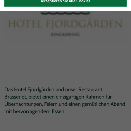
Akzeptieren Sie alle Cookies
Das Hotel Fjordgården und unser Restaurant,
Brasseriet, bietet einen einzigartigen Rahmen für
Übernachtungen, Feiern und einen gemütlichen Abend
mit hervorragendem Essen.