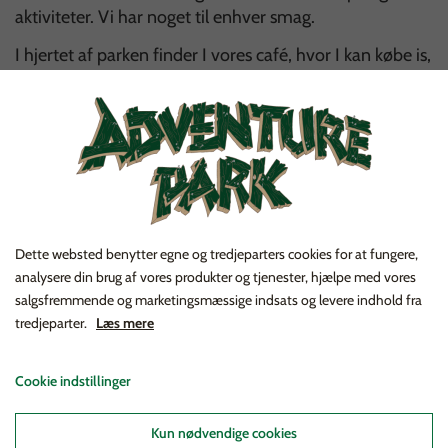
aktiviteter. Vi har noget til enhver smag.
I hjertet af parken finder I vores café, hvor I kan købe is,
snacks og kolde og varme drikke. Det er også tilladt at
medbringe egen mad og drikkevarer. Dog med
undtagelse af øl, vin og spiritus, som til gengæld kan
købes i vores café. Gå også på opdagelse i vores butik,
som ligger sammen med caféen.
Få en stressfri dag hos Adventure Park, hvor stille og
rolig hygge med familien er i højsædet. Her er der
Dette websted benytter egne og tredjeparters cookies for at fungere,
oplevelser for hele familien!
analysere din brug af vores produkter og tjenester, hjælpe med vores
salgsfremmende og marketingsmæssige indsats og levere indhold fra
tredjeparter.
Læs mere
Cookie indstillinger
Kun nødvendige cookies