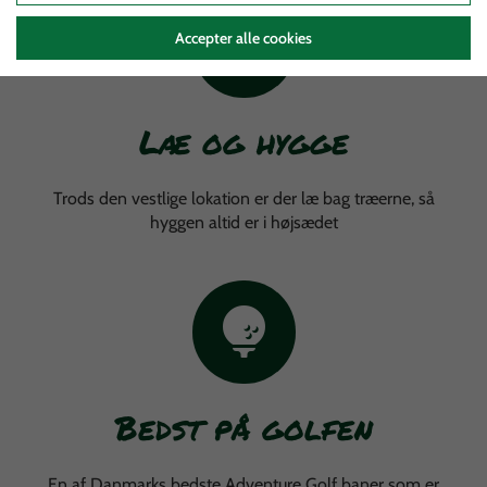
Accepter alle cookies
Læ og hygge
Trods den vestlige lokation er der læ bag træerne, så
hyggen altid er i højsædet
Bedst på golfen
En af Danmarks bedste Adventure Golf baner som er