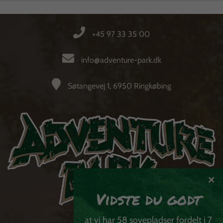
+45 97 33 35 00
info@adventure-park.dk
Søtangevej 1, 6950 Ringkøbing

Vidste du godt
at vi har 58 sovepladser fordelt i 7