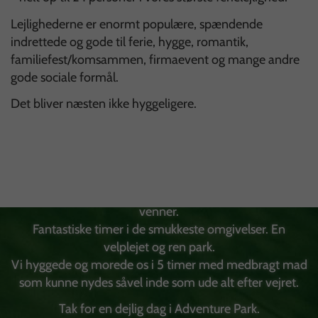
Lejlighederne er enormt populære, spændende
indrettede og gode til ferie, hygge, romantik,
familiefest/komsammen, firmaevent og mange andre
gode sociale formål.
Det bliver næsten ikke hyggeligere.
"Et must! Et besøg værd! Udflugt for klasser, familie og
venner.
Fantastiske timer i de smukkeste omgivelser. En
velplejet og ren park.
Vi hyggede og morede os i 5 timer med medbragt mad
som kunne nydes såvel inde som ude alt efter vejret.
Tak for en dejlig dag i Adventure Park.