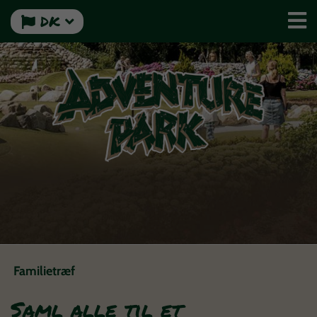
DK
Familietræf
Saml alle til et