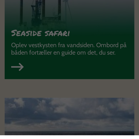
Seaside safari
Oplev vestkysten fra vandsiden. Ombord på
båden fortæller en guide om det, du ser.