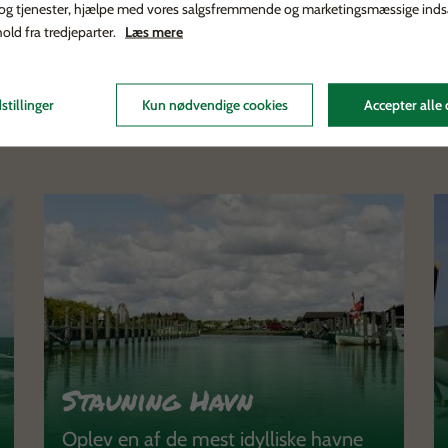
 og tjenester, hjælpe med vores salgsfremmende og marketingsmæssige inds
hold fra tredjeparter.
Læs mere
Se lejligheder
Ring til os
stillinger
Kun nødvendige cookies
Accepter alle 
Stauning Havn
Oplev en af de mest idylliske havne