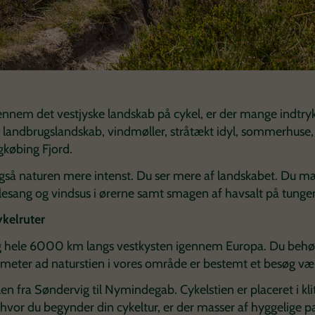
ennem det vestjyske landskab på cykel, er der mange indtryk
 landbrugslandskab, vindmøller, stråtækt idyl, sommerhuse,
ngkøbing Fjord.
gså naturen mere intenst. Du ser mere af landskabet. Du mæ
lesang og vindsus i ørerne samt smagen af havsalt på tunge
kelruter
ig hele 6000 km langs vestkysten igennem Europa. Du behøv
ometer ad naturstien i vores område er bestemt et besøg væ
n fra Søndervig til Nymindegab. Cykelstien er placeret i klit
, hvor du begynder din cykeltur, er der masser af hyggelige 