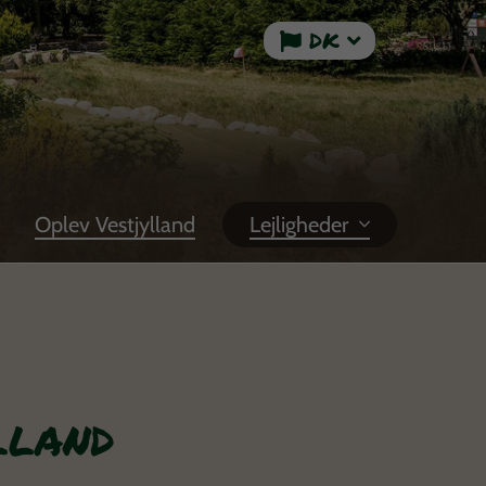
DK
Oplev Vestjylland
Lejligheder
lland