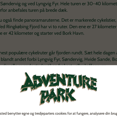
 Søndervig og ved Lyngvig Fyr. Hele turen er 30-40 kilomet
erfor anbefales turen på brede dæk.
u også finde panoramaruterne. Det er markerede cykelstier, 
ed Ringkøbing Fjord har vi to ruter. Den ene er 27 kilometer
e er 42 kilometer og starter ved Bork Havn.
est populære cykelruter går fjorden rundt. Sæt hele dagen 
 blandt andet forbi Lyngvig Fyr, Søndervig, Hvide Sande, 
 der alle er gode steder til en frokost- eller kaffepause.
ingkøbing Fjord
e være i bagagen? Der er masser af muligheder for at leje en
ord. Vi hjælper gerne med at arrangere cykeludlejning og fi
m
ferie for 2
, som ofte tager cyklen med. Men også
børnefami
ted benytter egne og tredjeparters cookies for at fungere, analysere din bru
n under ferien i Vestjylland.