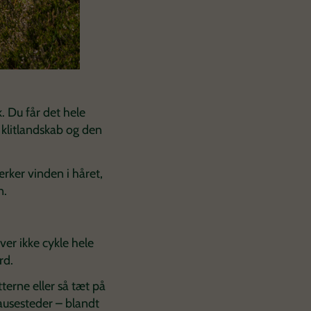
. Du får det hele
 klitlandskab og den
rker vinden i håret,
n.
er ikke cykle hele
rd.
terne eller så tæt på
pausesteder – blandt