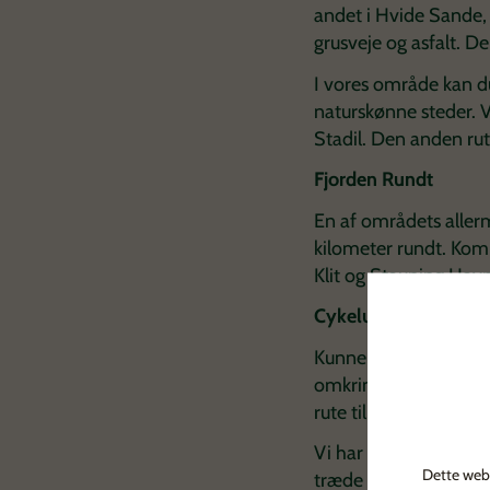
andet i Hvide Sande,
grusveje og asfalt. D
I vores område kan d
naturskønne steder. V
Stadil. Den anden rut
Fjorden Rundt
En af områdets allerm
kilometer rundt. Kom
Klit og Stauning Havn,
Cykeludlejning ved R
Kunne cyklen ikke lig
omkring Ringkøbing Fj
rute til dig.
Vi har en del på inti
Dette webs
træde lidt i jernheste