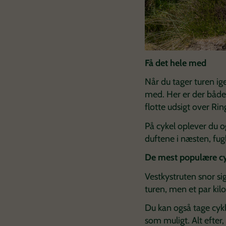
Få det hele med
Når du tager turen ig
med. Her er der både
flotte udsigt over Ri
På cykel oplever du o
duftene i næsten, fug
De mest populære cy
Vestkystruten snor s
turen, men et par kil
Du kan også tage cykle
som muligt. Alt efter