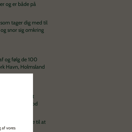
er og er både på
som tager dig med til
 og snor sig omkring
af og følg de 100
Bork Havn, Holmsland
 cykel i området
nde en rigtig god
lierne
er flittige til at
g af vores