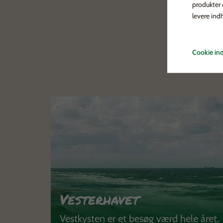
produkter
levere ind
Cookie ind
Vesterhavet
Vestkysten er et besøg værd hele året.