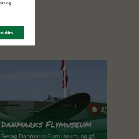
ats og
cookies
Danmarks Flymuseum
Besøg Danmarks Flymuseum, og gå