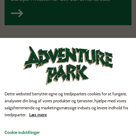
Dette websted benytter egne og tredjeparters cookies for at fungere,
analysere din brug af vores produkter og tjenester, hjælpe med vores
Generator Ringkøbing
salgsfremmende og marketingsmæssige indsats og levere indhold fra
tredjeparter.
Læs mere
Er du musikinteresseret? – Find alle
spændende koncerter i det vestjyske, og find
Cookie indstillinger