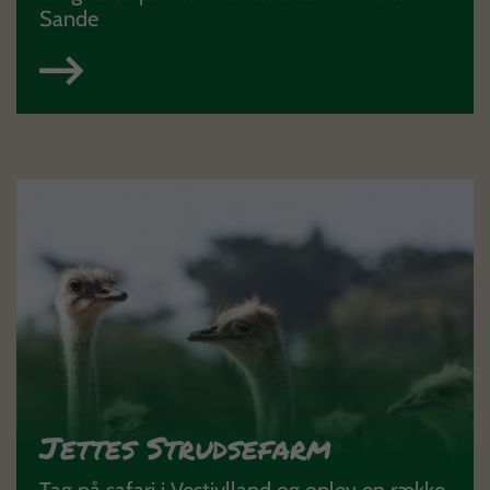
Sande
Jettes Strudsefarm