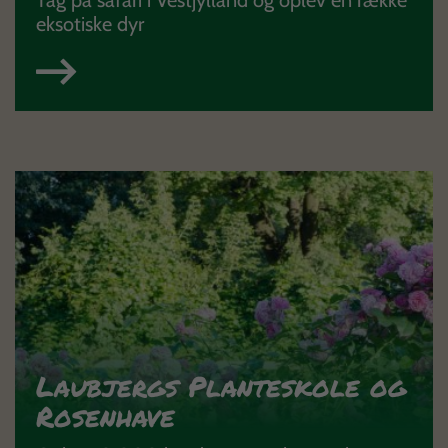
Tag på safari i Vestjylland og oplev en række
eksotiske dyr
Laubjergs Planteskole og
Rosenhave